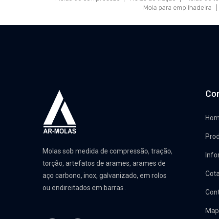
Mola para empilhadeira
|
Co
Ho
Pro
Molas sob medida de compressão, tração,
Inf
torção, artefatos de arames, arames de
Cot
aço carbono, inox, galvanizado, em rolos
ou endireitados em barras .
Con
Mapa