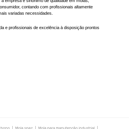
s a empresa é sinônimo de qualidade em molas, 
consumidor, contando com profissionais altamente 
 mais variadas necessidades. 
 e profissionais de excelência à disposição prontos 
rbono
|
Mola spec
|
Mola para manutenção industrial
|