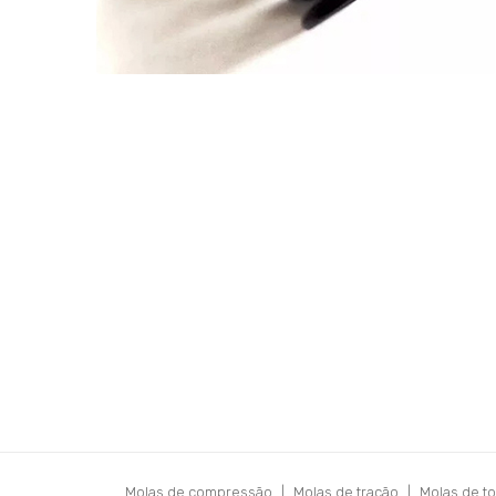
Molas de compressão
|
Molas de tração
|
Molas de t