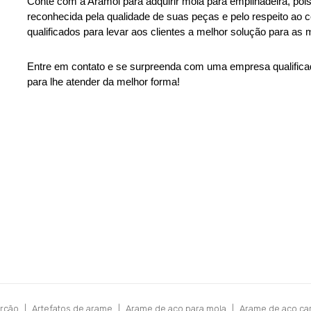
Conte com a Aramol para adquirir mola para empilhadeira, poi
reconhecida pela qualidade de suas peças e pelo respeito ao 
qualificados para levar aos clientes a melhor solução para as
Entre em contato e se surpreenda com uma empresa qualificada
para lhe atender da melhor forma! 
orção
|
Artefatos de arame
|
Arame de aço para mola
|
Arame de aço ca