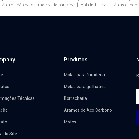
Mola pinhão para furadeira de bancada
|
Mola industrial
|
Molas especi
mpany
Produtos
N
me
Molas para furadeira
R
dutos
Molas para guilhotina
ormações Técnicas
Borracharia
ação
Arames de Aço Carbono
tato
Motos
 do Site