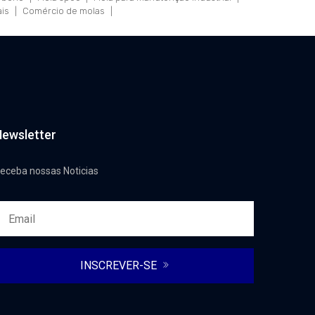
ais
|
Comércio de molas
|
ewsletter
eceba nossas Noticias
INSCREVER-SE