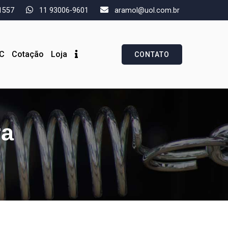
1557
11 93006-9601
aramol@uol.com.br
EC
Cotação
Loja
CONTATO
ra