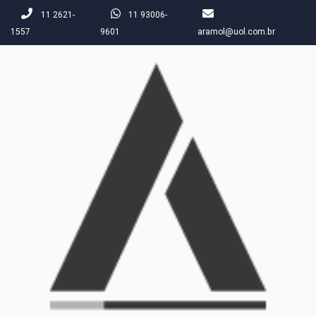
11 2621-
11 93006-
1557
9601
aramol@uol.com.br